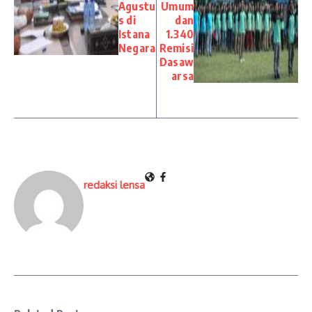
Agustu
Umum
s di
dan
Istana
1.340
Negara
Remisi
Dasaw
arsa
redaksi lensa