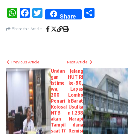
WhatsApp
Facebook
Twitter
Share
Share
Share this Article
Previous Article
Next Article
Undan
Jelang
gan
HUT RI
Istime
ke-80,
wa,
Lapas
200
Lombo
Penari
k Barat
Kolosal
Usulka
NTB
n 1.238
akan
Narapi
Tampil
dana
saat 17
Remisi