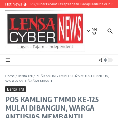
Lewati ke konten
Hot News
Kodim 0912/Kubar Perkuat Kesiapsiagaan Hadapi Karhutla di Punca
Me
nu
Home
/
Berita TNI
/
POS KAMLING TMMD KE-125 MULAI DIBANGUN,
WARGA ANTUSIAS MEMBANTU
Berita TNI
POS KAMLING TMMD KE-125
MULAI DIBANGUN, WARGA
ANTUSIAS MEMBANTU