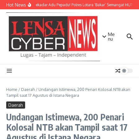
Lewati ke konten
Hot News
Bukan Sekadar Adu Pepadu! Polres Lotara ‘Bakar’ Semangat HUT KLU 
Me
nu
Home
/
Daerah
/
Undangan Istimewa, 200 Penari Kolosal NTB akan
Tampil saat 17 Agustus di Istana Negara
Daerah
Undangan Istimewa, 200 Penari
Kolosal NTB akan Tampil saat 17
Agustus di Istana Negara