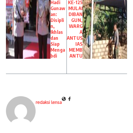
Hadi
KE-125
Gunaw
MULAI
an:
DIBAN
Disipli
GUN,
n,
WARG
Ikhlas
A
dan
ANTUS
Siap
IAS
Menga
MEMB
bdi
ANTU
redaksi lensa