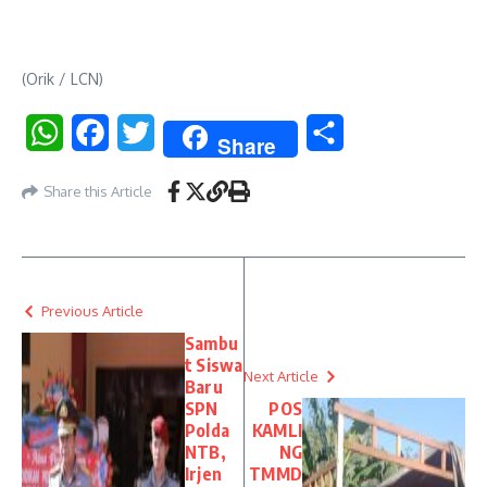
(Orik / LCN)
WhatsApp
Facebook
Twitter
Share
Share
Share this Article
Previous Article
Sambu
t Siswa
Next Article
Baru
SPN
POS
Polda
KAMLI
NTB,
NG
Irjen
TMMD