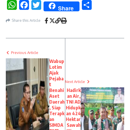
WhatsApp
Facebook
Twitter
Share
Share
Share this Article
Previous Article
Wabup
Lotim
Ajak
Pejaba
Next Article
t
Benahi
Hadirk
Aset
an Air,
Daerah
TNI AD
, Siap
Hidupk
Terapk
an 424
an
Hektar
SIMDA
Sawah