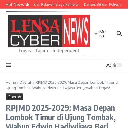
Lewati ke konten
Hot News
TNI-Polri dan Relawan Siaga Karhutla
Densus 88 dan Polres Dilibat
Me
nu
Home
/
Daerah
/
RPJMD 2025-2029: Masa Depan Lombok Timur di
Ujung Tombak, Wabup Edwin Hadiwijaya Beri Jawaban Tegas!
Daerah
RPJMD 2025-2029: Masa Depan
Lombok Timur di Ujung Tombak,
Wabup Edwin Hadiwijaya Beri