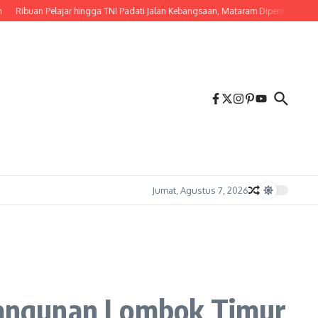
ibuan Pelajar hingga TNI Padati Jalan Kebangsaan, Mataram Dipenuhi Merah Puti
Jumat, Agustus 7, 2026
mbangunan Lombok Timur