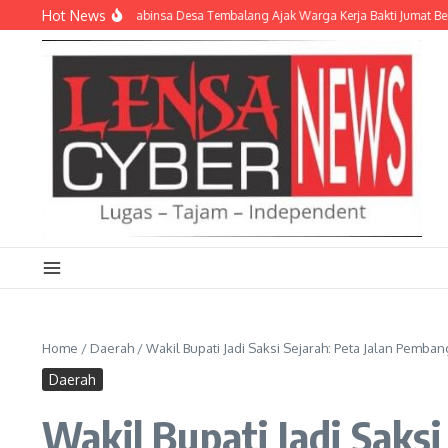
Lewati ke konten
Hot News
erat Kebersamaan, Babinsa Desa Tembalang Ajak Warga Kerja Bakti Jumat Bersih
Home
/
Daerah
/
Wakil Bupati Jadi Saksi Sejarah: Peta Jalan Pem
Daerah
Wakil Bupati Jadi Sak