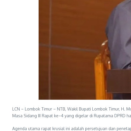
LCN – Lombok Timur – NTB, Wakil Bupati Lombok Timur, H. Mo
Masa Sidang III Rapat ke–4 yang digelar di Rupatama DPRD har
Agenda utama rapat krusial ini adalah persetujuan dan pe