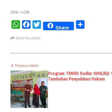
(Orik / LCN)
WhatsApp
Facebook
Twitter
Share
Share
Share this Article
Previous Article
Program TMMD Kodim 1006/Bjr S
Tambahan Penyuluhan Hukum