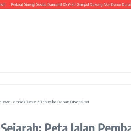
Perkuat Sinergi Sosial, Danramil 089/20 Gempol Dukung Aksi Donor Darah
R
bangunan Lombok Timur 5 Tahun ke Depan Disepakati
si Sejarah: Peta Jalan Pe