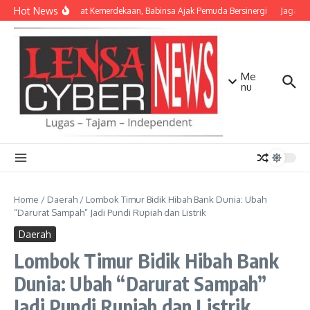
Lewati ke konten
Hot News
Semangat Kemerdekaan, Babinsa Ajak Pemuda Bersinergi
Jaga Mat
Me
nu
Home
/
Daerah
/
Lombok Timur Bidik Hibah Bank Dunia: Ubah
“Darurat Sampah” Jadi Pundi Rupiah dan Listrik
Daerah
Lombok Timur Bidik Hibah Bank
Dunia: Ubah “Darurat Sampah”
Jadi Pundi Rupiah dan Listrik