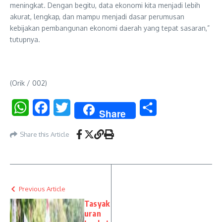
meningkat. Dengan begitu, data ekonomi kita menjadi lebih
akurat, lengkap, dan mampu menjadi dasar perumusan
kebijakan pembangunan ekonomi daerah yang tepat sasaran,”
tutupnya.
(Orik / 002)
WhatsApp
Facebook
Twitter
Share
Share
Share this Article
Previous Article
Tasyak
uran