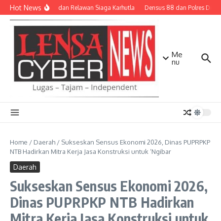
Lewati ke konten
Hot News
TNI-Polri dan Relawan Siaga Karhutla
Densus 88 dan Polres Dilibat
Me
nu
Home
/
Daerah
/
Sukseskan Sensus Ekonomi 2026, Dinas PUPRPKP
NTB Hadirkan Mitra Kerja Jasa Konstruksi untuk ‘Ngibar
Daerah
Sukseskan Sensus Ekonomi 2026,
Dinas PUPRPKP NTB Hadirkan
Mitra Kerja Jasa Konstruksi untuk